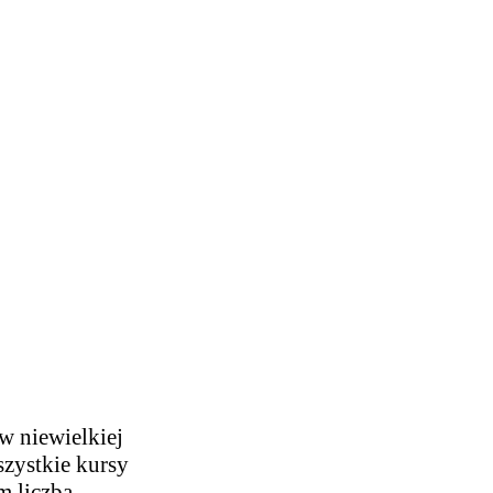
w niewielkiej
szystkie kursy
m liczba