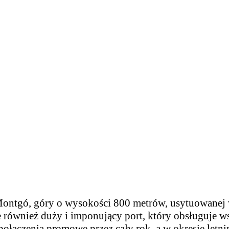
Montgó, góry o wysokości 800 metrów, usytuowanej 
 również duży i imponujący port, który obsługuje w
ołączenia promowe przez cały rok, a w okresie letni