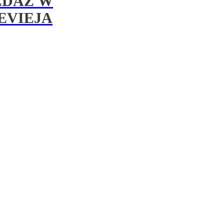
EDAŻ W
EVIEJA