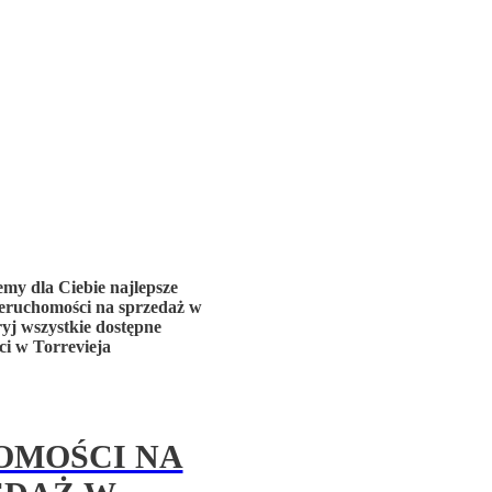
my dla Ciebie najlepsze
ieruchomości na sprzedaż w
yj wszystkie dostępne
i w Torrevieja
OMOŚCI NA