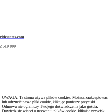
rldestates.com
Ostrzeżenie prawne
2 519 809
Polityka prywatności
Polityka dotycząca plików cookie
Zarządzaj danymi
CRM i Strony Internetowe Nieruchomości przez eGO Real Estate
UWAGA: Ta strona używa plików cookies. Możesz zaakceptować
lub odrzucić nasze pliki cookie, klikając poniższe przyciski.
Odmowa nie ograniczy Twojego doświadczenia jako gościa.
Dowiedz się więcej o używaniu plików cookie, klikając przycisk