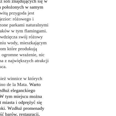
ż soli znajdujących się w
h położonych w samym
itą przygoda jest
ezior: różowego i
czone parkami naturalnymi
taków w tym flamingami.
awdzięcza swój różowy
eniu wody, mieszkającym
gom które produkują
i ogromne wrażenie, nic
na z największych atrakcji
sca.
ież winnice w których
ino de la Mata.
Warto
zdłuż eleganckiego
. W tym miejscu można
 miasta i odprężyć się
doki. Wzdłuż promenady
ć barów, restauracji,