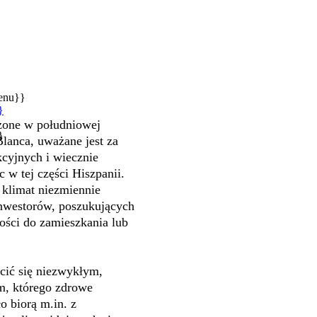
enu}}
}
ożone w południowej
}
lanca, uważane jest za
kcyjnych i wiecznie
 w tej części Hiszpanii.
 klimat niezmiennie
inwestorów, poszukujących
ości do zamieszkania lub
cić się niezwykłym,
, którego zdrowe
o biorą m.in. z