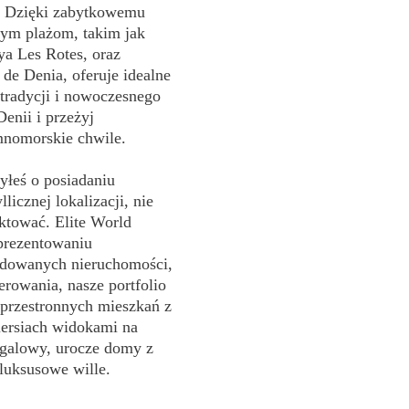
. Dzięki zabytkowemu
nym plażom, takim jak
ya Les Rotes, oraz
 de Denia, oferuje idealne
 tradycji i nowoczesnego
enii i przeżyj
mnomorskie chwile.
yłeś o posiadaniu
licznej lokalizacji, nie
ktować. Elite World
 prezentowaniu
dowanych nieruchomości,
erowania, nasze portfolio
przestronnych mieszkań z
iersiach widokami na
galowy, urocze domy z
luksusowe wille.