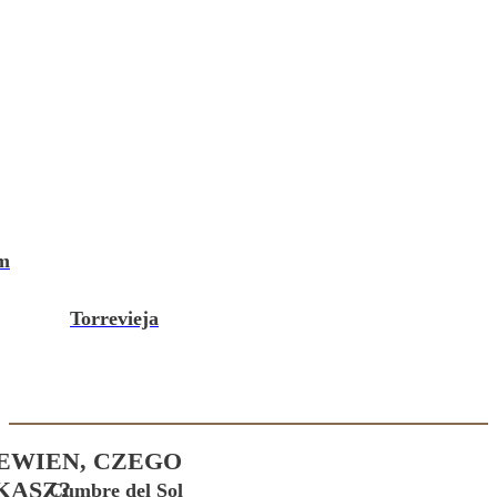
m
Torrevieja
PEWIEN, CZEGO
KASZ?
Cumbre del Sol