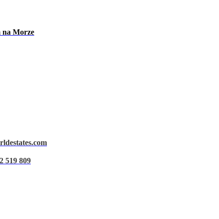
m na Morze
rldestates.com
Ostrzeżenie prawne
2 519 809
Polityka prywatności
Polityka dotycząca plików cookie
Zarządzaj danymi