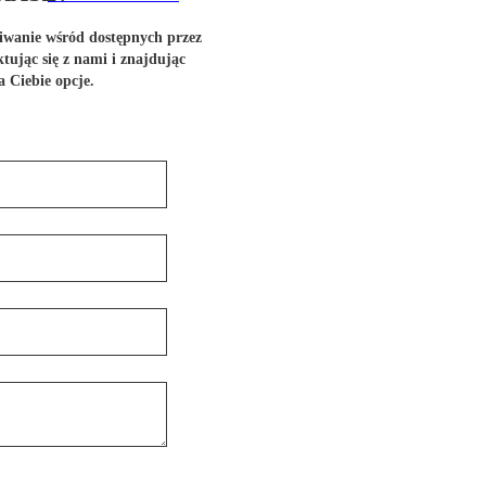
wanie wśród dostępnych przez
tując się z nami i znajdując
a Ciebie opcje.