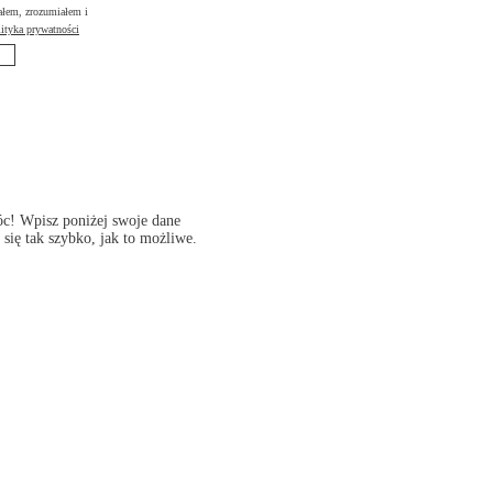
ałem, zrozumiałem i
ityka prywatności
óc! Wpisz poniżej swoje dane
się tak szybko, jak to możliwe.