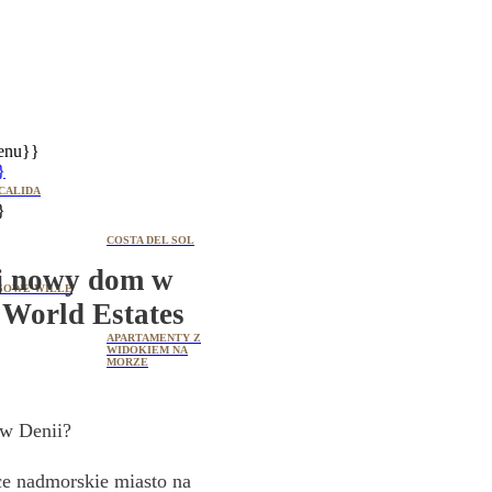
enu}}
}
CALIDA
}
COSTA DEL SOL
j nowy dom w
SOWE WILLE
e World Estates
APARTAMENTY Z
WIDOKIEM NA
MORZE
 w Denii?
ce nadmorskie miasto na