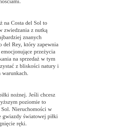
nościami.
 na Costa del Sol to
w zwiedzania z nutką
ajbardziej znanych
o del Rey, który zapewnia
 emocjonujące przeżycia
zkania na sprzedaż w tym
ystać z bliskości natury i
h warunkach.
piłki nożnej. Jeśli chcesz
wyższym poziomie to
l Sol. Nieruchomości w
e gwiazdy światowej piłki
nięcie ręki.