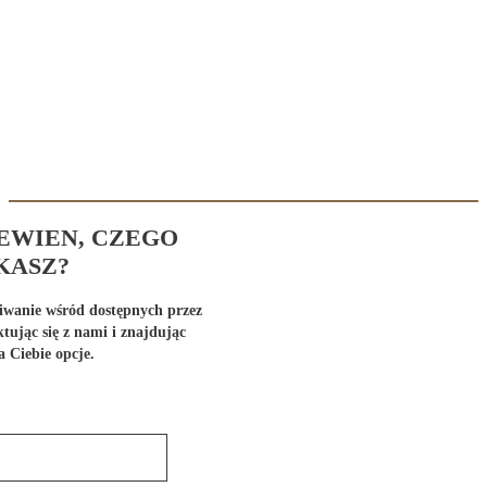
PEWIEN, CZEGO
KASZ?
wanie wśród dostępnych przez
tując się z nami i znajdując
a Ciebie opcje.