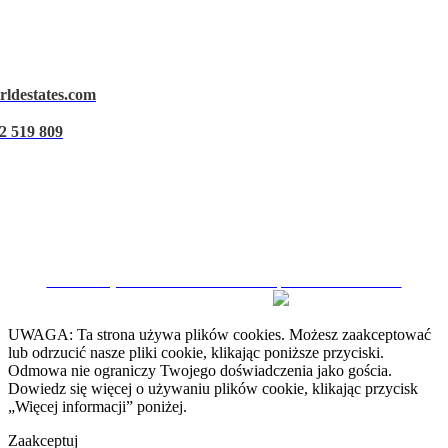
rldestates.com
Ostrzeżenie prawne
2 519 809
Polityka prywatności
Polityka dotycząca plików cookie
Zarządzaj danymi
CRM i Strony Internetowe Nieruchomości przez eGO Real Estate
UWAGA: Ta strona używa plików cookies. Możesz zaakceptować
lub odrzucić nasze pliki cookie, klikając poniższe przyciski.
Odmowa nie ograniczy Twojego doświadczenia jako gościa.
Dowiedz się więcej o używaniu plików cookie, klikając przycisk
„Więcej informacji” poniżej.
Zaakceptuj