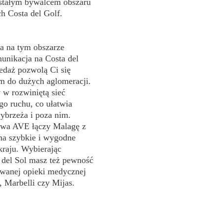
ć stałym bywalcem obszaru
h Costa del Golf.
a na tym obszarze
unikacja na Costa del
edaż pozwolą Ci się
m do dużych aglomeracji.
 w rozwiniętą sieć
ego ruchu, co ułatwia
brzeża i poza nim.
owa AVE łączy Malagę z
na szybkie i wygodne
kraju. Wybierając
 del Sol masz też pewność
wanej opieki medycznej
 Marbelli czy Mijas.