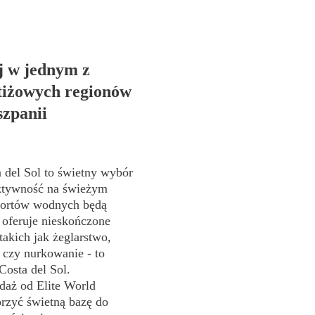
j w jednym z
stiżowych regionów
szpanii
 del Sol to świetny wybór
aktywność na świeżym
portów wodnych będą
 oferuje nieskończone
akich jak żeglarstwo,
g czy nurkowanie - to
Costa del Sol.
daż od Elite World
orzyć świetną bazę do