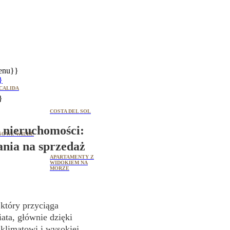
enu}}
}
CALIDA
}
COSTA DEL SOL
– nieruchomości:
SOWE WILLE
ania na sprzedaż
APARTAMENTY Z
WIDOKIEM NA
MORZE
 który przyciąga
ata, głównie dzięki
limatowi i wysokiej