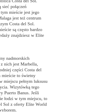
tolica Costa del Sol.
 sieć połączeń
 tym mieście jest jego
alaga jest też centrum
czym Costa del Sol.
eście są często bardzo
edaży znajdziesz w Elite
ełny nadmorskich
 nich jest Marbella,
dniej części Costa del
 mieście to świetny
 w miejscu pełnym luksusu
życia. Wizytówką tego
wy Puerto Banus. Jeśli
e łodzi w tym miejscu, to
l Sol z oferty Elite World
 wyborem.