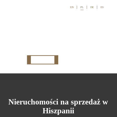
EN
PL
DE
ES

Nieruchomości na sprzedaż w
Hiszpanii