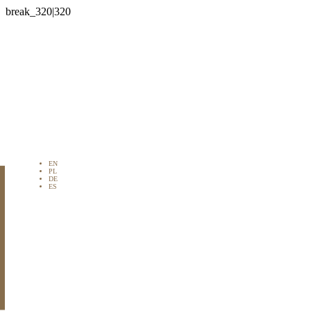

EN
PL
DE
ES
jo en venta en
paña