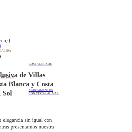
enu}}
}
CALIDA
}
COSTA DEL SOL
lusiva de Villas
 DE LUJO
ta Blanca y Costa
APARTAMENTOS
l Sol
CON VISTAS AL MAR
 elegancia sin igual con
ntras presentamos nuestra