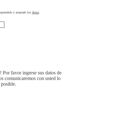
omprendido y aceptado los
Aviso
 Por favor ingrese sus datos de
nos comunicaremos con usted lo
 posible.