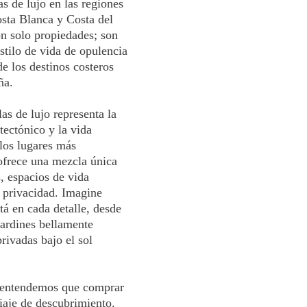
as de lujo en las regiones
osta Blanca y Costa del
on solo propiedades; son
stilo de vida de opulencia
e los destinos costeros
ña.
las de lujo representa la
tectónico y la vida
 los lugares más
 ofrece una mezcla única
, espacios de vida
 privacidad. Imagine
tá en cada detalle, desde
 jardines bellamente
privadas bajo el sol
, entendemos que comprar
viaje de descubrimiento.