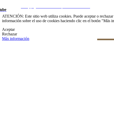
Aviso Legal
|
Política de privacidad
|
Política de Cookies
|
Gesti
CRM y páginas inmobiliarias por eGO Real Estate
ube
ATENCIÓN: Este sitio web utiliza cookies. Puede aceptar o rechazar n
información sobre el uso de cookies haciendo clic en el botón "Más i
Aceptar
Rechazar
Más información