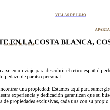
VILLAS DE LUJO
APARTA
E EN LA COSTA BLANCA, COS
CAMPO DE GOLF
rcarse en un viaje para descubrir el retiro español pe
tu pedazo de paraíso personal.
encontrar una propiedad; Estamos aquí para sumergirt
estra experiencia y dedicación garantizan que su bú
de propiedades exclusivas, cada una con su propio c