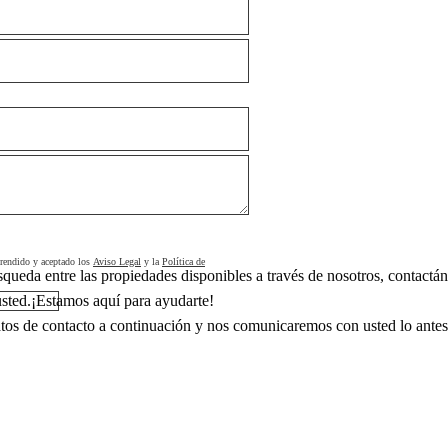
rendido y aceptado los
Aviso Legal
y la
Política de
squeda entre las propiedades disponibles a través de nosotros, contact
sted.¡Estamos aquí para ayudarte!
atos de contacto a continuación y nos comunicaremos con usted lo antes