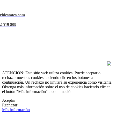
rldestates.com
Aviso Legal
2 519 809
Política de privacidad
Política de Cookies
Gestionar datos
CRM y páginas inmobiliarias por eGO Real Estate
ATENCIÓN: Este sitio web utiliza cookies. Puede aceptar o
rechazar nuestras cookies haciendo clic en los botones a
continuación. Un rechazo no limitará su experiencia como visitante.
Obtenga más información sobre el uso de cookies haciendo clic en
el botón "Más información" a continuación.
Aceptar
Rechazar
Más información