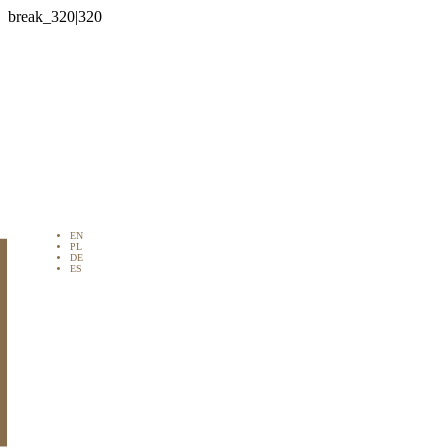

EN
PL
DE
ES