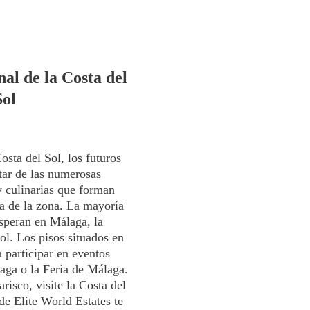
al de la Costa del
Sol
osta del Sol, los futuros
tar de las numerosas
y culinarias que forman
na de la zona. La mayoría
esperan en Málaga, la
Sol. Los pisos situados en
n participar en eventos
aga o la Feria de Málaga.
risco, visite la Costa del
de Elite World Estates te