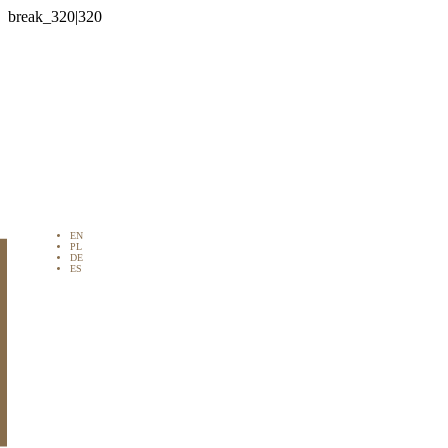

EN
PL
DE
ES
 en venta en
del Sol