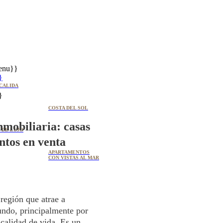
enu}}
}
CALIDA
}
COSTA DEL SOL
inmobiliaria: casas
 DE LUJO
ntos en venta
APARTAMENTOS
CON VISTAS AL MAR
región que atrae a
undo, principalmente por
 calidad de vida. Es un