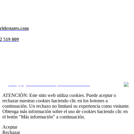
rldestates.com
Aviso Legal
2 519 809
Política de privacidad
Política de Cookies
Gestionar datos
CRM y páginas inmobiliarias por eGO Real Estate
ATENCIÓN: Este sitio web utiliza cookies. Puede aceptar o
rechazar nuestras cookies haciendo clic en los botones a
continuación. Un rechazo no limitará su experiencia como visitante.
Obtenga más información sobre el uso de cookies haciendo clic en
el botón "Más información" a continuación.
Aceptar
Rechazar