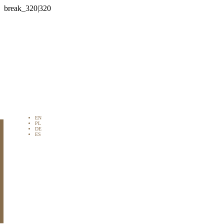

EN
PL
DE
ES