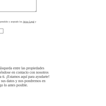
prendido y aceptado los
Aviso Legal
y
búsqueda entre las propiedades
iéndose en contacto con nosotros
a ti. ¡Estamos aquí para ayudarte!
o sus datos y nos pondremos en
o lo antes posible.