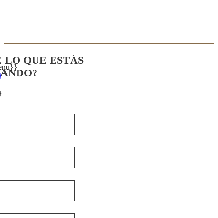
E LO QUE ESTÁS
enu}}
CANDO?
}
}