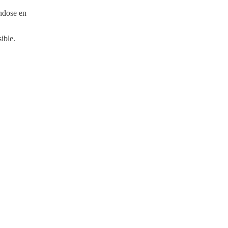
éndose en
ible.