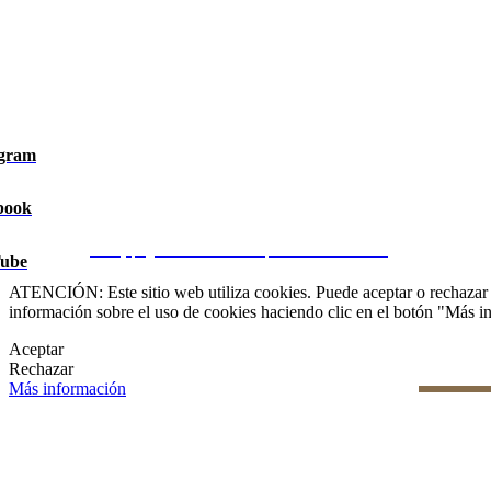
agram
book
Aviso Legal
|
Política de privacidad
|
Política de Cookies
|
Gesti
CRM y páginas inmobiliarias por eGO Real Estate
ube
ATENCIÓN: Este sitio web utiliza cookies. Puede aceptar o rechazar n
información sobre el uso de cookies haciendo clic en el botón "Más i
Aceptar
Rechazar
Más información