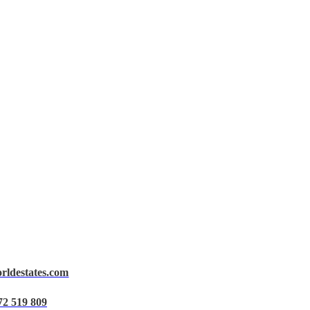
orldestates.com
72 519 809