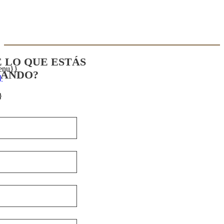
E LO QUE ESTÁS
enu}}
CANDO?
}
}