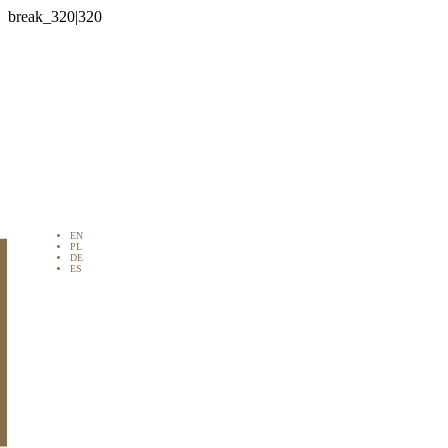

EN
PL
DE
ES