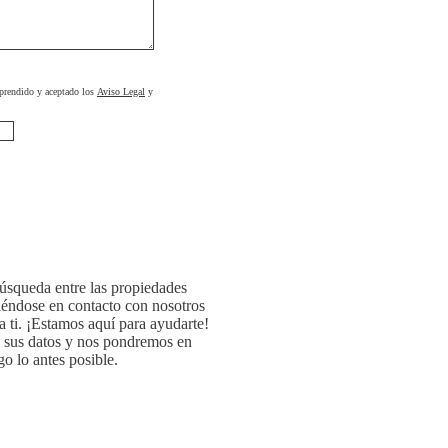
prendido y aceptado los
Aviso Legal
y
búsqueda entre las propiedades
iéndose en contacto con nosotros
a ti. ¡Estamos aquí para ayudarte!
o sus datos y nos pondremos en
o lo antes posible.