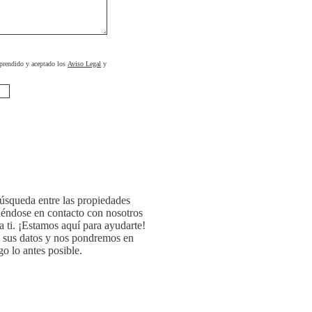
prendido y aceptado los
Aviso Legal
y
búsqueda entre las propiedades
iéndose en contacto con nosotros
a ti. ¡Estamos aquí para ayudarte!
o sus datos y nos pondremos en
o lo antes posible.