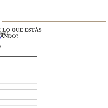
E LO QUE ESTÁS
enu}}
CANDO?
}
}