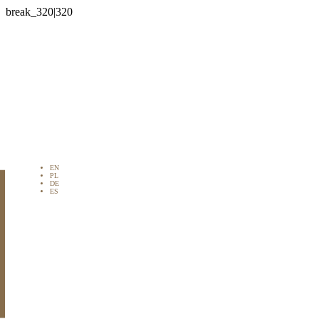

EN
PL
DE
ES