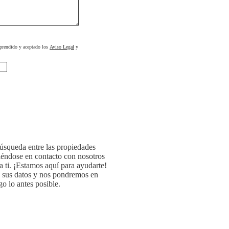
prendido y aceptado los
Aviso Legal
y
búsqueda entre las propiedades
iéndose en contacto con nosotros
a ti. ¡Estamos aquí para ayudarte!
o sus datos y nos pondremos en
o lo antes posible.