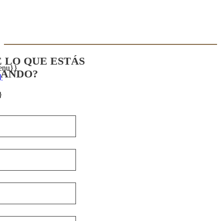
E LO QUE ESTÁS
enu}}
CANDO?
}
}