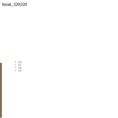

EN
PL
DE
ES