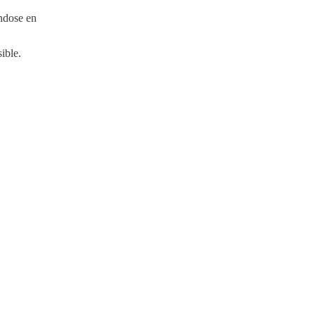
éndose en
ible.