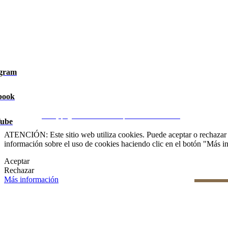
agram
book
Aviso Legal
|
Política de privacidad
|
Política de Cookies
|
Gesti
CRM y páginas inmobiliarias por eGO Real Estate
ube
ATENCIÓN: Este sitio web utiliza cookies. Puede aceptar o rechazar n
información sobre el uso de cookies haciendo clic en el botón "Más i
Aceptar
Rechazar
Más información