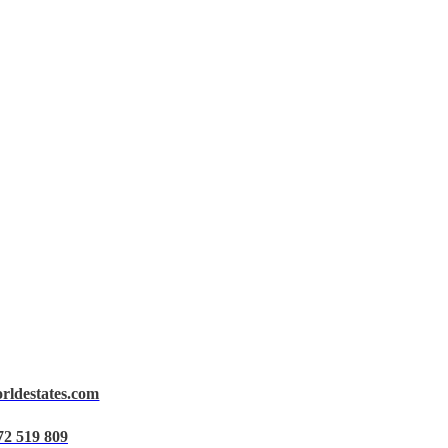
orldestates.com
72 519 809