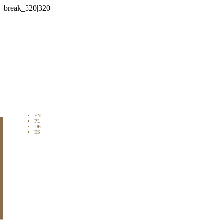

EN
PL
DE
ES