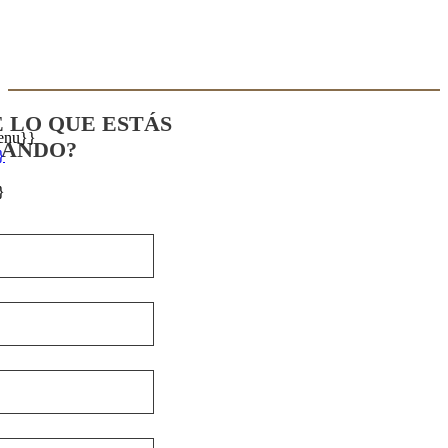
E LO QUE ESTÁS
enu}}
CANDO?
}
}