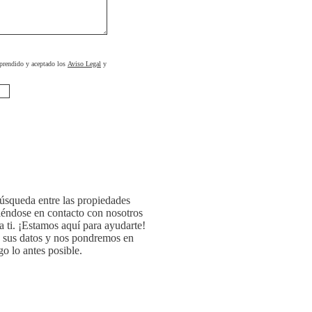
prendido y aceptado los
Aviso Legal
y
búsqueda entre las propiedades
iéndose en contacto con nosotros
a ti. ¡Estamos aquí para ayudarte!
o sus datos y nos pondremos en
o lo antes posible.