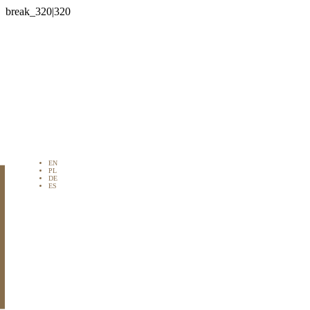

EN
PL
DE
ES