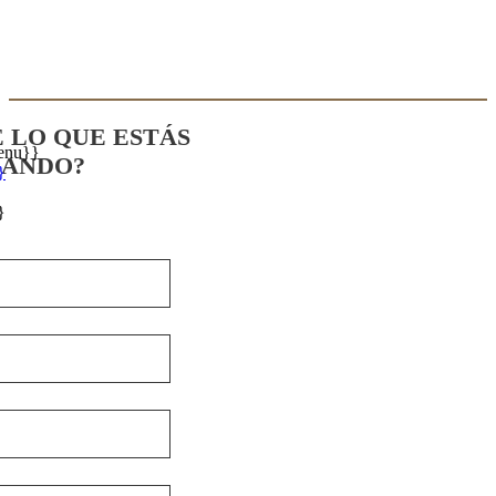
E LO QUE ESTÁS
enu}}
CANDO?
}
}