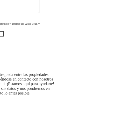
prendido y aceptado los
Aviso Legal
y
búsqueda entre las propiedades
iéndose en contacto con nosotros
a ti. ¡Estamos aquí para ayudarte!
o sus datos y nos pondremos en
o lo antes posible.