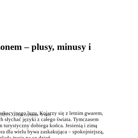
zonem – plusy, minusy i
 wakacyjnego luzu. Kojarzy się z letnim gwarem,
25 r. – czas czytania: 6 min
ch słychać języki z całego świata. Tymczasem
n turystyczny dobiega końca. Jesienią i zimą
óra dla wielu bywa zaskakująca – spokojniejszą,
gląda życie na co dzień.