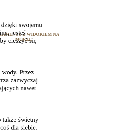
a dzięki swojemu
nę, jesteś
TAMENTY Z WIDOKIEM NA
by cieszyć się
MORZE
 wody. Przez
trza zazwyczaj
ających nawet
 także świetny 
ś dla siebie. 