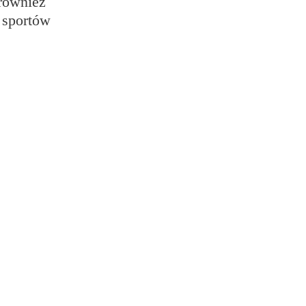
 również
 sportów