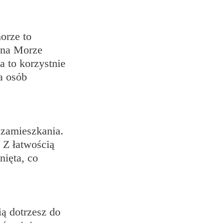
orze to
ą na Morze
a to korzystnie
a osób
 zamieszkania.
 Z łatwością
nięta, co
ią dotrzesz do