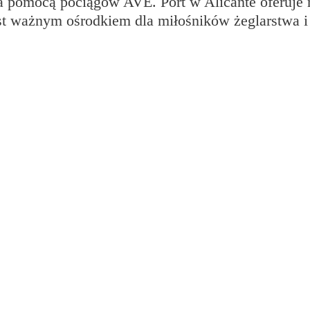
za pomocą pociągów AVE. Port w Alicante oferuje
st ważnym ośrodkiem dla miłośników żeglarstwa i