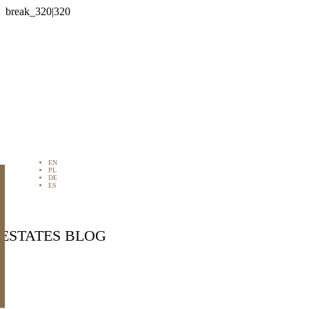

EN
PL
DE
ES
 ESTATES BLOG