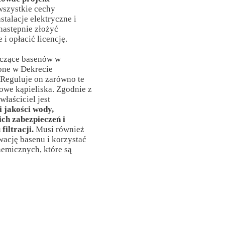
szystkie cechy
stalacje elektryczne i
następnie złożyć
i opłacić licencję.
yczące basenów w
lone w Dekrecie
Reguluje on zarówno te
owe kąpieliska. Zgodnie z
łaściciel jest
i jakości wody,
ch zabezpieczeń i
iltracji.
Musi również
wację basenu i korzystać
emicznych, które są