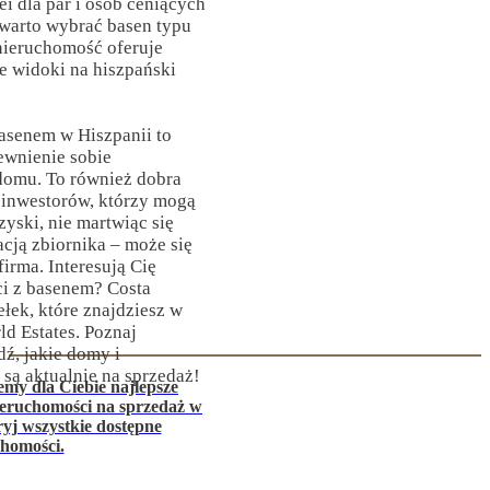
i dla par i osób ceniących
arto wybrać basen typu
i nieruchomość oferuje
e widoki na hiszpański
basenem w Hiszpanii to
ewnienie sobie
domu. To również dobra
 inwestorów, którzy mogą
yski, nie martwiąc się
cją zbiornika – może się
firma. Interesują Cię
i z basenem? Costa
łek, które znajdziesz w
ld Estates. Poznaj
dź, jakie domy i
są aktualnie na sprzedaż!
my dla Ciebie najlepsze
nieruchomości na sprzedaż w
yj wszystkie dostępne
chomości.