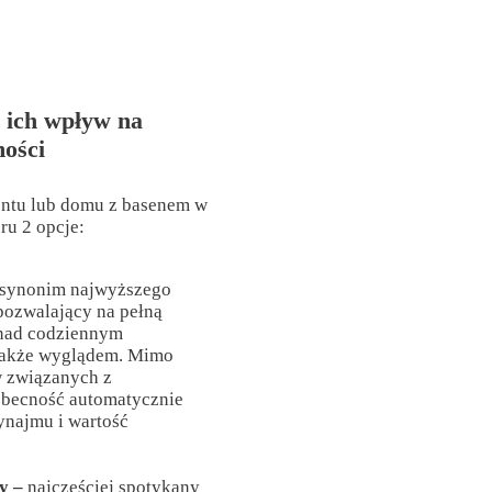
 ich wpływ na
ości
entu lub domu z basenem w
ru 2 opcje:
synonim najwyższego
pozwalający na pełną
 nad codziennym
 także wyglądem. Mimo
 związanych z
 obecność automatycznie
najmu i wartość
y –
najczęściej spotykany