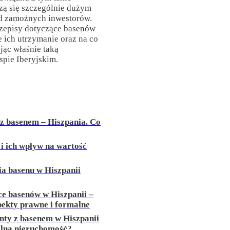
szą się szczególnie dużym
d zamożnych inwestorów.
przepisy dotyczące basenów
e ich utrzymanie oraz na co
jąc właśnie taką
pie Iberyjskim.
z basenem – Hiszpania. Co
i ich wpływ na wartość
a basenu w Hiszpanii
ce basenów w Hiszpanii –
pekty prawne i formalne
ty z basenem w Hiszpanii
alną nieruchomość?