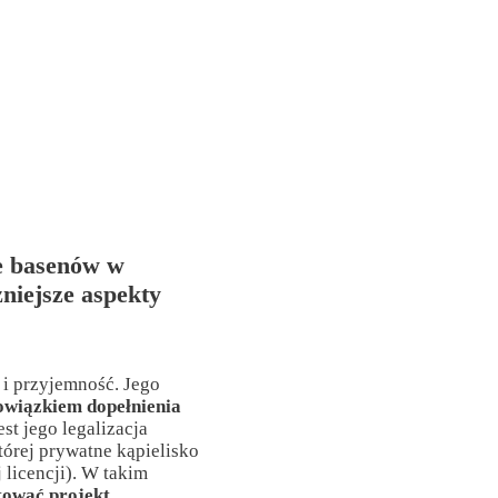
e basenów w
niejsze aspekty
s i przyjemność. Jego
bowiązkiem dopełnienia
est jego legalizacja
której prywatne kąpielisko
licencji). W takim
tować projekt