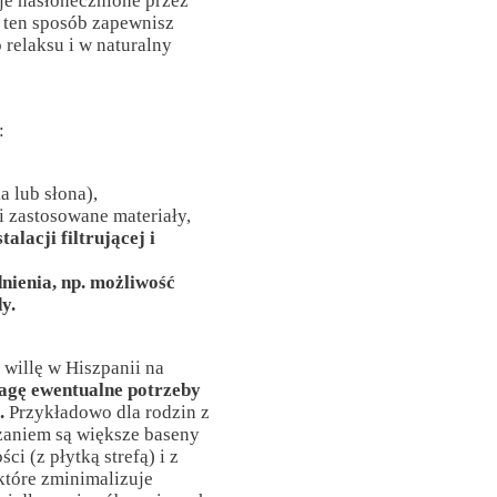
aje nasłonecznione przez
 ten sposób zapewnisz
 relaksu i w naturalny
:
a lub słona),
 i zastosowane materiały,
talacji filtrującej i
ienia, np. możliwość
y.
z willę w Hiszpanii na
agę ewentualne potrzeby
.
Przykładowo dla rodzin z
zaniem są większe baseny
i (z płytką strefą) i z
które zminimalizuje