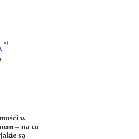
enu}}
}
}
mości w
enem – na co
jakie są