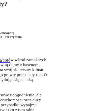
ty?
Aleksandrę
5 - 6m czytania
wyborów wśród zamożnych
KOBUS
ów są domy z basenem.
na swój słoneczny klimat –
o prawie przez cały rok. O
cydując się na taką
usowe udogodnienie, ale
ieruchomości oraz duży
w przypadku wynajmu
wiązku z tym takie