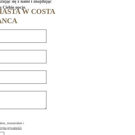
tując się z nami i znajdując
a Ciebie opcje.
IASTA W COSTA
ANCA
ałem, zrozumiałem i
ityka prywatności