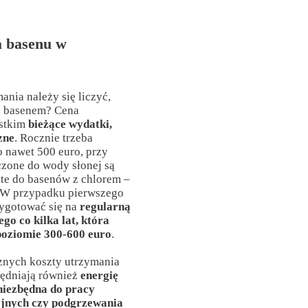
a basenu w
ania należy się liczyć,
z basenem? Cena
ystkim
bieżące wydatki,
zne
. Rocznie trzeba
o nawet 500 euro, przy
zone do wody słonej są
 te do basenów z chlorem –
. W przypadku pierwszego
zygotować się na
regularną
o co kilka lat, która
 poziomie 300-600 euro
.
nych koszty utrzymania
lędniają również
energię
 niezbędna do pracy
yjnych czy podgrzewania