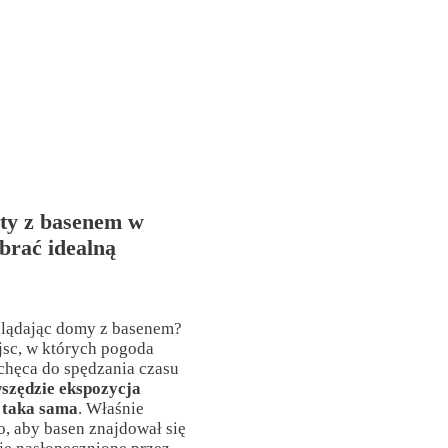
ty z basenem w
brać idealną
glądając domy z basenem?
jsc, w których pogoda
achęca do spędzania czasu
wszędzie ekspozycja
t taka sama
. Właśnie
o, aby basen znajdował się