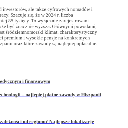
ód inwestorów, ale także cyfrowych nomadów i
racy. Szacuje się, że w 2024 r. liczba
ej 85 tysięcy. To wyłącznie zarejestrowani
 może być znacznie wyższa. Głównymi powodami,
jest śródziemnomorski klimat, charakterystyczny
ści premium i wysokie pensje na konkretnych
zpanii oraz które zawody są najlepiej opłacalne.
medycznym i finansowym
echnologii – najlepiej płatne zawody w Hiszpanii
zależności od regionu? Najlepsze lokalizacje