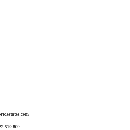
orldestates.com
72 519 809