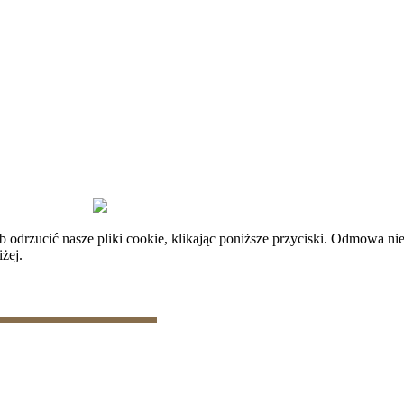
plików cookie
|
Zarządzaj danymi
rzucić nasze pliki cookie, klikając poniższe przyciski. Odmowa nie
żej.