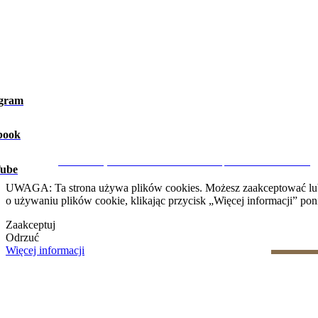
agram
book
Ostrzeżenie prawne
|
Polityka prywatności
|
Polityka dotycząca 
CRM i Strony Internetowe Nieruchomości przez eGO Real Estate
ube
UWAGA: Ta strona używa plików cookies. Możesz zaakceptować lub od
o używaniu plików cookie, klikając przycisk „Więcej informacji” poni
Zaakceptuj
Odrzuć
Więcej informacji