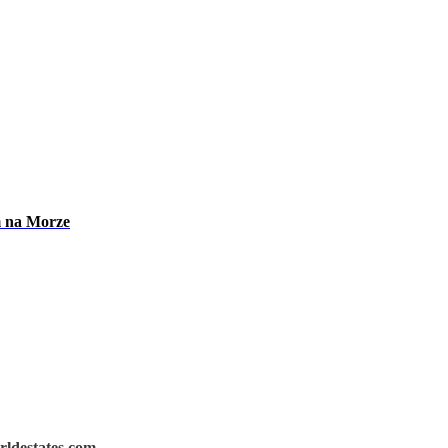
m na Morze
rldestates.com