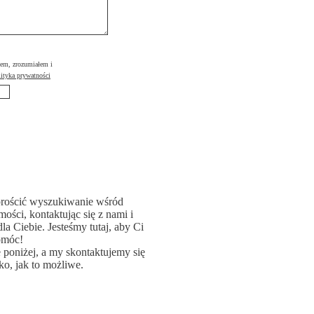
łem, zrozumiałem i
ityka prywatności
rościć wyszukiwanie wśród
ości, kontaktując się z nami i
la Ciebie. Jesteśmy tutaj, aby Ci
omóc!
poniżej, a my skontaktujemy się
ko, jak to możliwe.