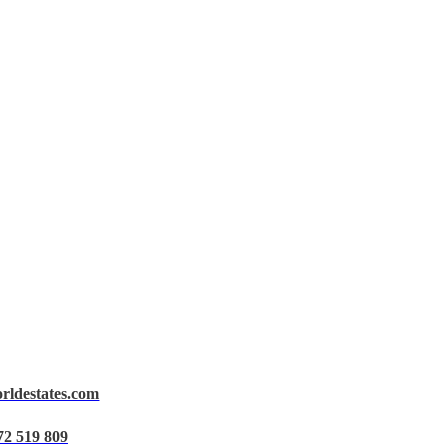
orldestates.com
72 519 809