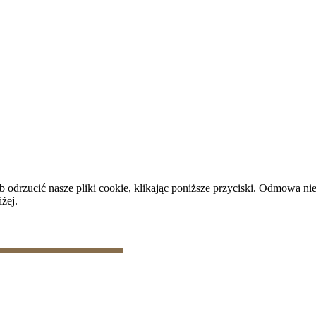
plików cookie
|
Zarządzaj danymi
rzucić nasze pliki cookie, klikając poniższe przyciski. Odmowa nie
żej.