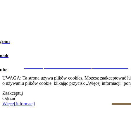
agram
book
Ostrzeżenie prawne
|
Polityka prywatności
|
Polityka dotycząca 
CRM i Strony Internetowe Nieruchomości przez eGO Real Estate
ube
UWAGA: Ta strona używa plików cookies. Możesz zaakceptować lub od
o używaniu plików cookie, klikając przycisk „Więcej informacji” poni
Zaakceptuj
Odrzuć
Więcej informacji