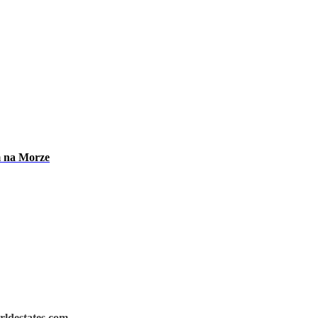
m na Morze
rldestates.com