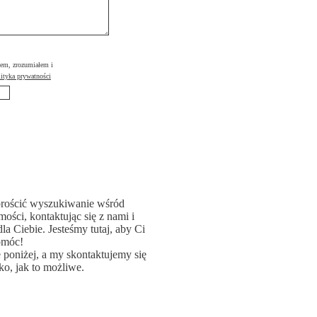
łem, zrozumiałem i
ityka prywatności
rościć wyszukiwanie wśród
ości, kontaktując się z nami i
la Ciebie. Jesteśmy tutaj, aby Ci
omóc!
poniżej, a my skontaktujemy się
ko, jak to możliwe.