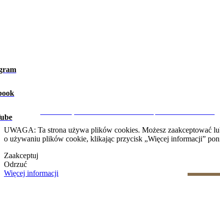
agram
book
Ostrzeżenie prawne
|
Polityka prywatności
|
Polityka dotycząca 
CRM i Strony Internetowe Nieruchomości przez eGO Real Estate
ube
UWAGA: Ta strona używa plików cookies. Możesz zaakceptować lub od
o używaniu plików cookie, klikając przycisk „Więcej informacji” poni
Zaakceptuj
Odrzuć
Więcej informacji