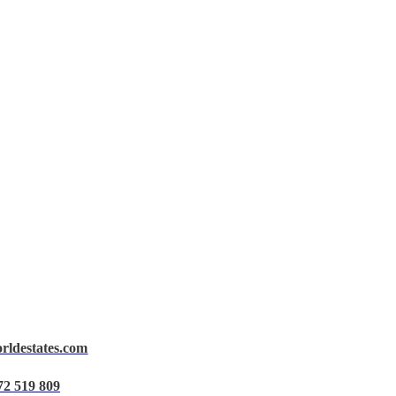
orldestates.com
72 519 809