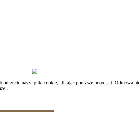
plików cookie
|
Zarządzaj danymi
rzucić nasze pliki cookie, klikając poniższe przyciski. Odmowa nie
żej.