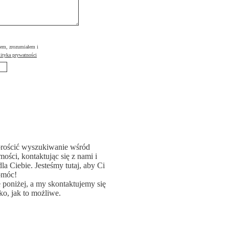
łem, zrozumiałem i
ityka prywatności
rościć wyszukiwanie wśród
ości, kontaktując się z nami i
la Ciebie. Jesteśmy tutaj, aby Ci
omóc!
poniżej, a my skontaktujemy się
ko, jak to możliwe.