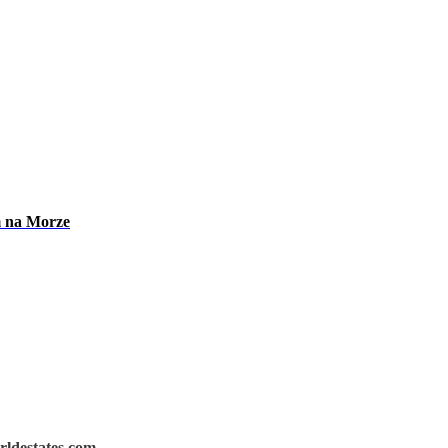
m na Morze
rldestates.com