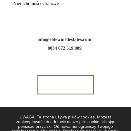
Nieruchomości Golfowe
info@eliteworldestates.com
0034 672 519 809
EN
DE
ES
PL
UWAGA: Ta strona używa plików cookies. Możesz
zaakceptować lub odrzucić nasze pliki cookie, klikając
poniższe przyciski. Odmowa nie ograniczy Twojego