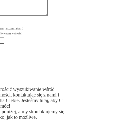
łem, zrozumiałem i
ityka prywatności
rościć wyszukiwanie wśród
ości, kontaktując się z nami i
la Ciebie. Jesteśmy tutaj, aby Ci
omóc!
poniżej, a my skontaktujemy się
ko, jak to możliwe.