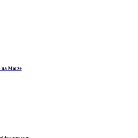
m na Morze
rldestates.com