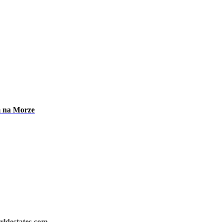
m na Morze
rldestates.com