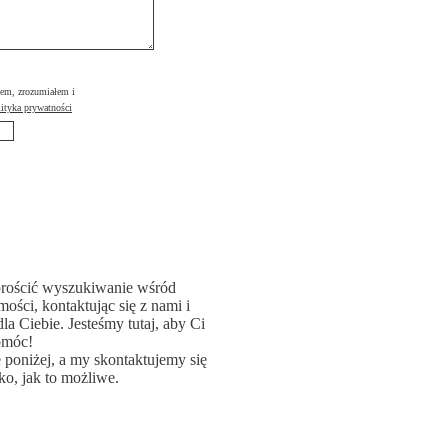
łem, zrozumiałem i
ityka prywatności
rościć wyszukiwanie wśród
ości, kontaktując się z nami i
la Ciebie. Jesteśmy tutaj, aby Ci
omóc!
poniżej, a my skontaktujemy się
ko, jak to możliwe.