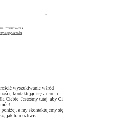
łem, zrozumiałem i
ityka prywatności
rościć wyszukiwanie wśród
ości, kontaktując się z nami i
la Ciebie. Jesteśmy tutaj, aby Ci
omóc!
poniżej, a my skontaktujemy się
ko, jak to możliwe.