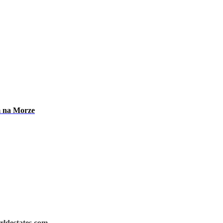
m na Morze
rldestates.com