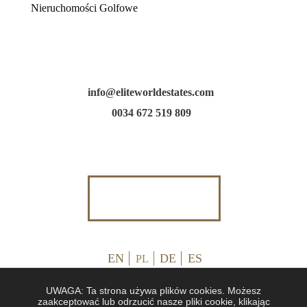
Nieruchomości Golfowe
info@eliteworldestates.com
0034 672 519 809
EN
DE
ES
PL
UWAGA: Ta strona używa plików cookies. Możesz
zaakceptować lub odrzucić nasze pliki cookie, klikając