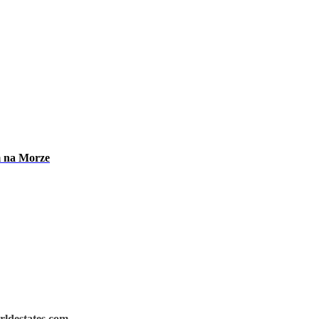
m na Morze
rldestates.com