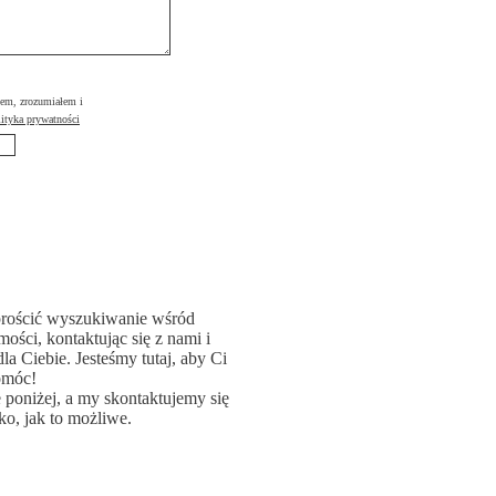
łem, zrozumiałem i
ityka prywatności
rościć wyszukiwanie wśród
ości, kontaktując się z nami i
la Ciebie. Jesteśmy tutaj, aby Ci
omóc!
poniżej, a my skontaktujemy się
ko, jak to możliwe.