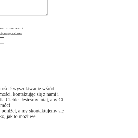
łem, zrozumiałem i
ityka prywatności
rościć wyszukiwanie wśród
ości, kontaktując się z nami i
la Ciebie. Jesteśmy tutaj, aby Ci
omóc!
poniżej, a my skontaktujemy się
ko, jak to możliwe.