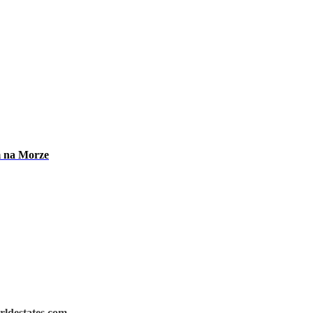
m na Morze
rldestates.com