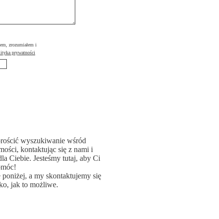
łem, zrozumiałem i
ityka prywatności
rościć wyszukiwanie wśród
ości, kontaktując się z nami i
la Ciebie. Jesteśmy tutaj, aby Ci
omóc!
poniżej, a my skontaktujemy się
ko, jak to możliwe.