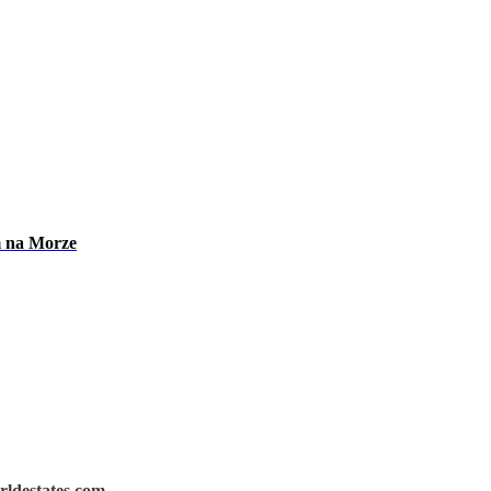
m na Morze
rldestates.com