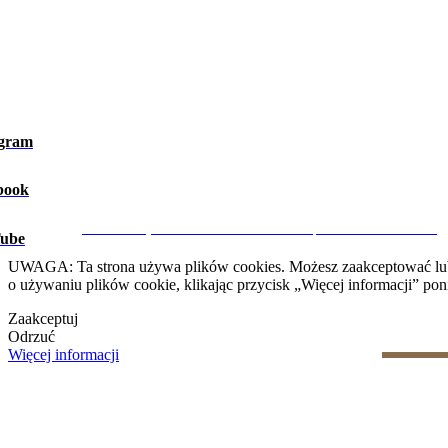
agram
book
Ostrzeżenie prawne
|
Polityka prywatności
|
Polityka dotycząca 
CRM i Strony Internetowe Nieruchomości przez eGO Real Estate
ube
UWAGA: Ta strona używa plików cookies. Możesz zaakceptować lub od
o używaniu plików cookie, klikając przycisk „Więcej informacji” poni
Zaakceptuj
Odrzuć
Więcej informacji