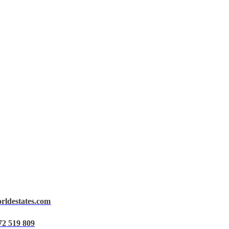
orldestates.com
72 519 809