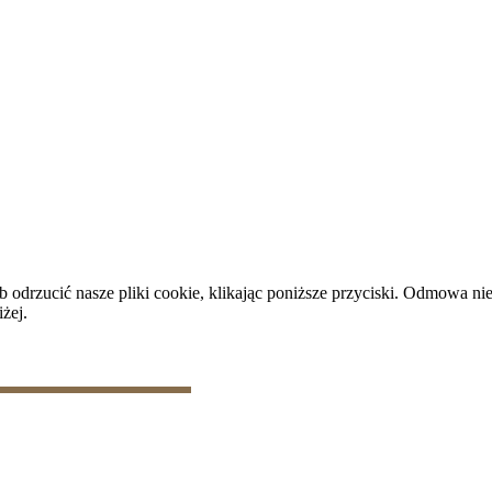
plików cookie
|
Zarządzaj danymi
rzucić nasze pliki cookie, klikając poniższe przyciski. Odmowa nie
żej.