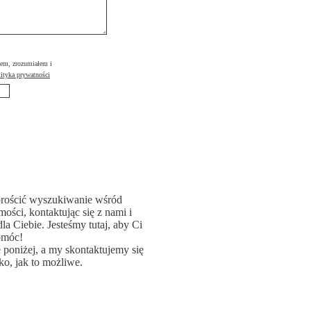
łem, zrozumiałem i
ityka prywatności
rościć wyszukiwanie wśród
ości, kontaktując się z nami i
la Ciebie. Jesteśmy tutaj, aby Ci
omóc!
poniżej, a my skontaktujemy się
ko, jak to możliwe.