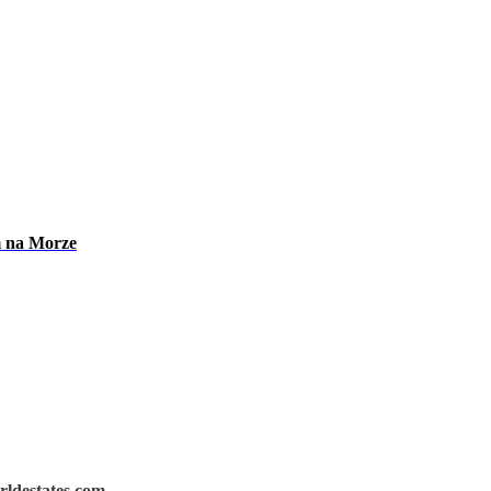
m na Morze
rldestates.com