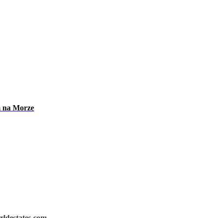
m na Morze
rldestates.com