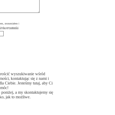
łem, zrozumiałem i
ityka prywatności
rościć wyszukiwanie wśród
ości, kontaktując się z nami i
la Ciebie. Jesteśmy tutaj, aby Ci
omóc!
poniżej, a my skontaktujemy się
ko, jak to możliwe.