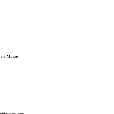
m na Morze
rldestates.com