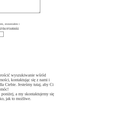
łem, zrozumiałem i
ityka prywatności
rościć wyszukiwanie wśród
ości, kontaktując się z nami i
la Ciebie. Jesteśmy tutaj, aby Ci
omóc!
poniżej, a my skontaktujemy się
ko, jak to możliwe.