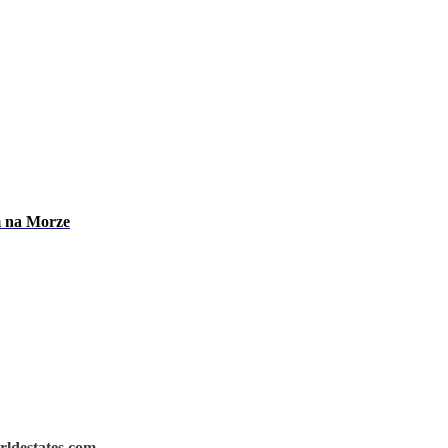
m na Morze
rldestates.com