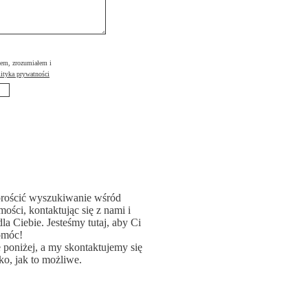
łem, zrozumiałem i
ityka prywatności
rościć wyszukiwanie wśród
ości, kontaktując się z nami i
la Ciebie. Jesteśmy tutaj, aby Ci
omóc!
poniżej, a my skontaktujemy się
ko, jak to możliwe.