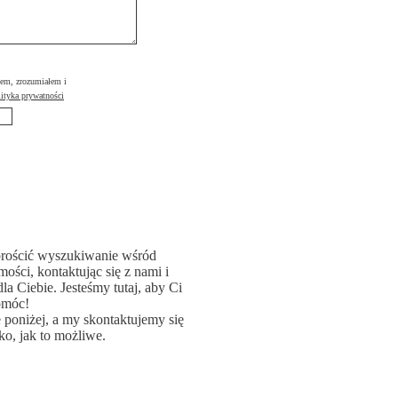
łem, zrozumiałem i
ityka prywatności
rościć wyszukiwanie wśród
ości, kontaktując się z nami i
la Ciebie. Jesteśmy tutaj, aby Ci
omóc!
poniżej, a my skontaktujemy się
ko, jak to możliwe.