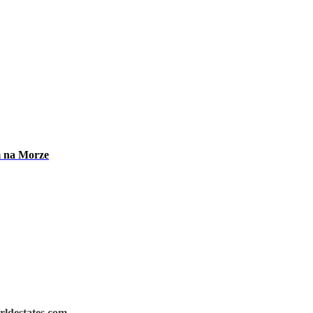
m na Morze
rldestates.com