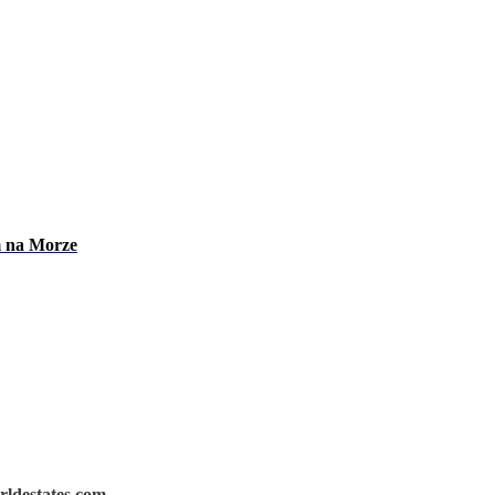
m na Morze
rldestates.com