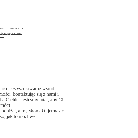
łem, zrozumiałem i
ityka prywatności
rościć wyszukiwanie wśród
ości, kontaktując się z nami i
la Ciebie. Jesteśmy tutaj, aby Ci
omóc!
poniżej, a my skontaktujemy się
ko, jak to możliwe.