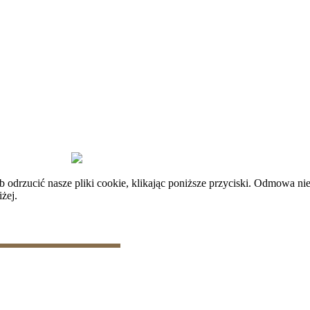
plików cookie
|
Zarządzaj danymi
rzucić nasze pliki cookie, klikając poniższe przyciski. Odmowa nie
żej.