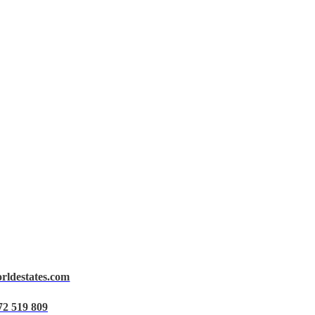
orldestates.com
72 519 809