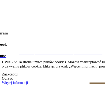
agram
book
Ostrzeżenie prawne
|
Polityka prywatności
|
Polityka dotycząca 
CRM i Strony Internetowe Nieruchomości przez eGO Real Estate
ube
UWAGA: Ta strona używa plików cookies. Możesz zaakceptować lub od
o używaniu plików cookie, klikając przycisk „Więcej informacji” poni
Zaakceptuj
Odrzuć
Więcej informacji