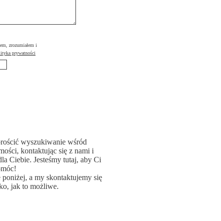
łem, zrozumiałem i
ityka prywatności
rościć wyszukiwanie wśród
ości, kontaktując się z nami i
la Ciebie. Jesteśmy tutaj, aby Ci
omóc!
poniżej, a my skontaktujemy się
ko, jak to możliwe.