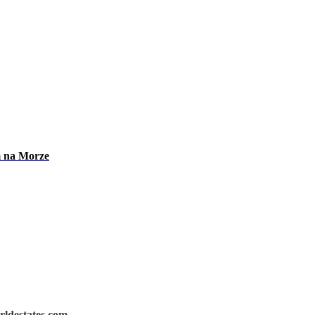
m na Morze
rldestates.com