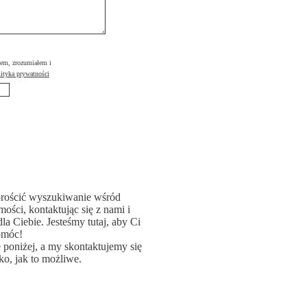
łem, zrozumiałem i
ityka prywatności
rościć wyszukiwanie wśród
ości, kontaktując się z nami i
la Ciebie. Jesteśmy tutaj, aby Ci
omóc!
poniżej, a my skontaktujemy się
ko, jak to możliwe.