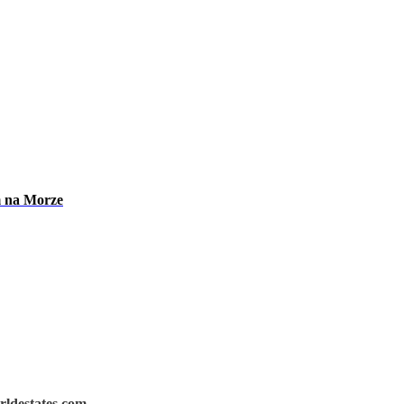
m na Morze
rldestates.com