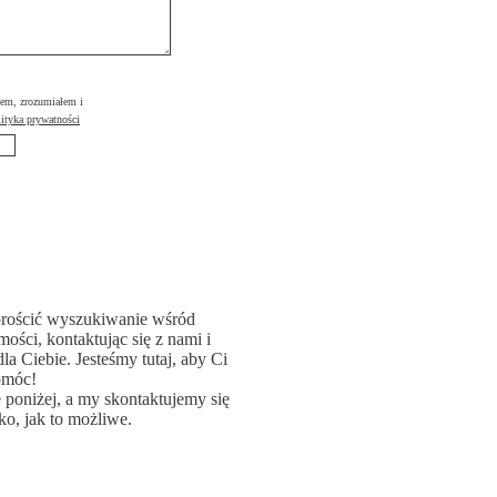
łem, zrozumiałem i
ityka prywatności
rościć wyszukiwanie wśród
ości, kontaktując się z nami i
la Ciebie. Jesteśmy tutaj, aby Ci
omóc!
poniżej, a my skontaktujemy się
ko, jak to możliwe.