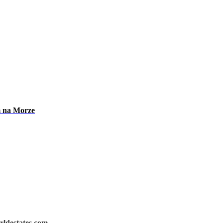
m na Morze
rldestates.com