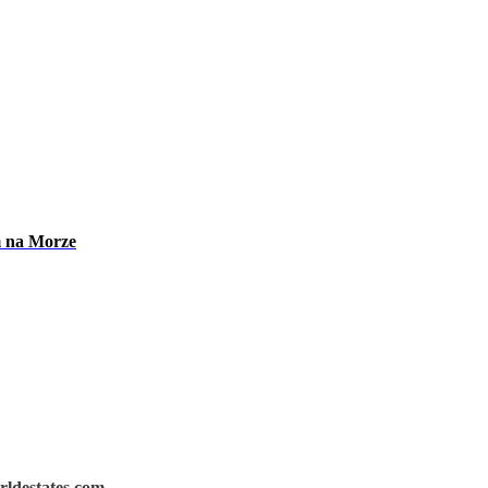
m na Morze
rldestates.com