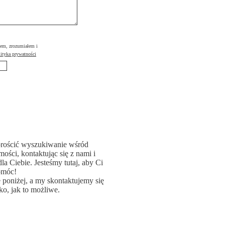
łem, zrozumiałem i
ityka prywatności
rościć wyszukiwanie wśród
ości, kontaktując się z nami i
la Ciebie. Jesteśmy tutaj, aby Ci
omóc!
poniżej, a my skontaktujemy się
ko, jak to możliwe.