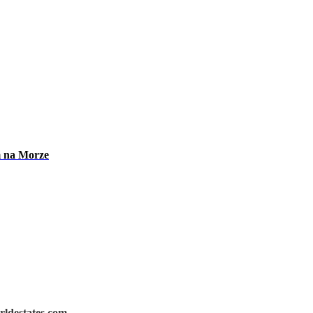
m na Morze
rldestates.com