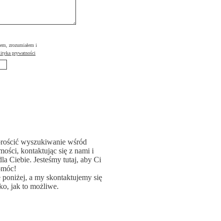
łem, zrozumiałem i
ityka prywatności
rościć wyszukiwanie wśród
ości, kontaktując się z nami i
la Ciebie. Jesteśmy tutaj, aby Ci
omóc!
poniżej, a my skontaktujemy się
ko, jak to możliwe.