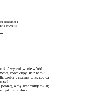
łem, zrozumiałem i
ityka prywatności
rościć wyszukiwanie wśród
ości, kontaktując się z nami i
la Ciebie. Jesteśmy tutaj, aby Ci
omóc!
poniżej, a my skontaktujemy się
ko, jak to możliwe.