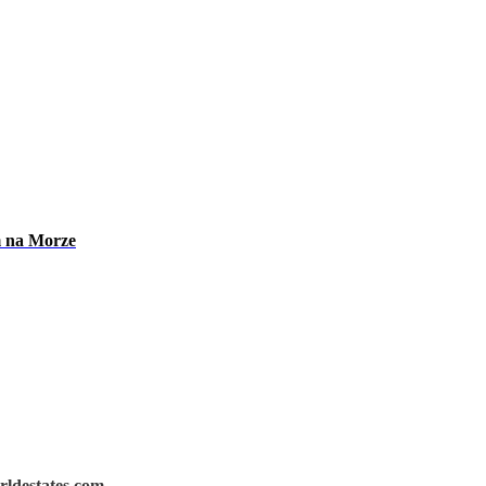
m na Morze
rldestates.com