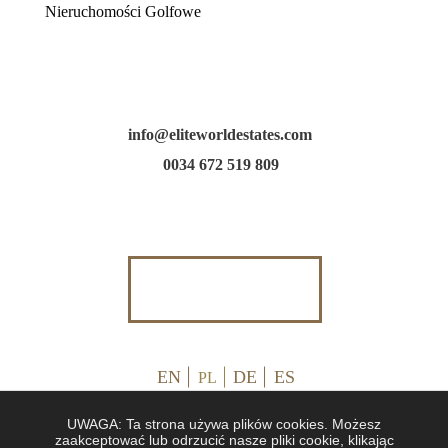
Nieruchomości Golfowe
info@eliteworldestates.com
0034 672 519 809
EN
DE
ES
PL
UWAGA: Ta strona używa plików cookies. Możesz
zaakceptować lub odrzucić nasze pliki cookie, klikając